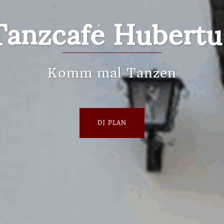
Tanzcafé Hubertu
Komm mal Tanzen
DJ PLAN