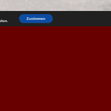
Zustimmen
lten.
Nächste Ü40 Ende April/Anfang Mai
Dankeschön an alle unsere Gäste,
DJ und Servicekräfte.