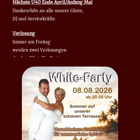
Nächste Ü40 Ende April/Anfang Mai
Dankeschön an alle unsere Gäste,
DJ und Servicekräfte.
Verlosung
Immer am Freitag
werden zwei Verlosungen
durchgeführt. Die Preise
sind z. B. 1xfreier Eintritt,
oder ein kleines Getränk.
Schaut’s vorbei,
mia gfrein uns. 🙂
N E W S
GEÖFFNET IMMER
Freitags + Samstags
ab 20 Uhr !!!
Einlass 19.45 Uhr