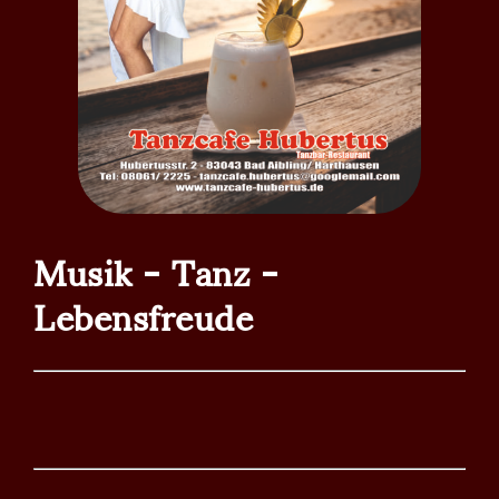
_____________________
90s Party
Bald hier im Tanzcafé Hubertus
_________________________________
White-Party am 8.8.2026 mit DJ Werner
White-Party am 8.8.26
Musik - Tanz -
mit DJ Werner
Lebensfreude