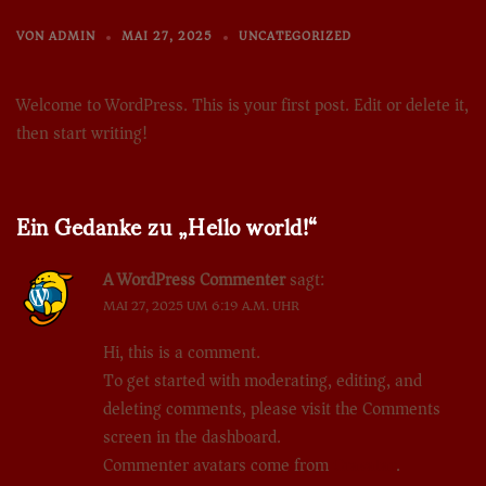
VON
ADMIN
MAI 27, 2025
UNCATEGORIZED
Welcome to WordPress. This is your first post. Edit or delete it,
then start writing!
Ein Gedanke zu „
Hello world!
“
A WordPress Commenter
sagt:
MAI 27, 2025 UM 6:19 A.M. UHR
Hi, this is a comment.
To get started with moderating, editing, and
deleting comments, please visit the Comments
screen in the dashboard.
Commenter avatars come from
Gravatar
.