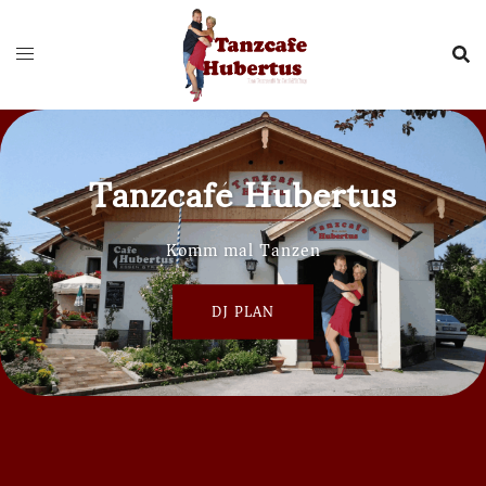
Zum
Inhalt
springen
Tanzcafé Hubertus
Komm mal Tanzen
DJ PLAN