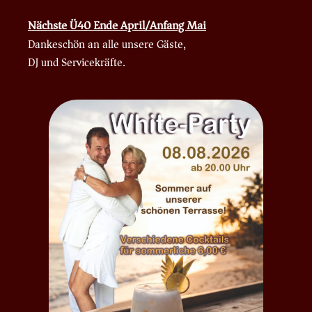
Nächste Ü40 Ende April/Anfang Mai
Dankeschön an alle unsere Gäste,
DJ und Servicekräfte.
Verlosung
Immer am Freitag
werden zwei Verlosungen
durchgeführt. Die Preise
sind z. B. 1xfreier Eintritt,
oder ein kleines Getränk.
Schaut’s vorbei,
mia gfrein uns. 🙂
N E W S
GEÖFFNET IMMER
Freitags + Samstags
ab 20 Uhr !!!