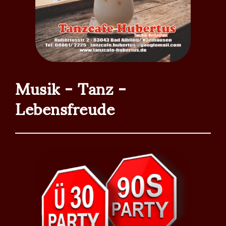
Einlass 19.45 Uhr
_____________________
90s Party
Bald hier im Tanzcafé Hubertus
Musik - Tanz -
_________________________________
Lebensfreude